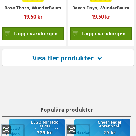
Rose Thorn, WunderBaum
Beach Days, WunderBaum
19,50 kr
19,50 kr
Lägg i varukorgen
Lägg i varukorgen
Visa fler produkter
expand_more
Populära produkter
LEGO Ninjago
Cheerleader
71703
Antennboll
Jaktplansstrid
329 kr
29 kr