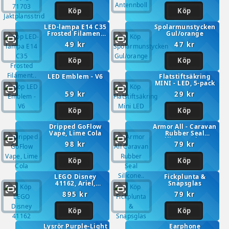
Köp
Köp
LED-lampa E14 C35
Spolarmunstycken
Frosted Filament
Gul/orange
(2700/30W)
49 kr
47 kr
Köp
Köp
LED Emblem - V6
Flatstiftsäkring
MINI - LED, 5-pack
59 kr
29 kr
Köp
Köp
Dripped GoFlow
Armor All - Caravan
Vape, Lime Cola
Rubber Seal
Silicone Wipes
98 kr
79 kr
Köp
Köp
LEGO Disney
Fickplunta &
41162, Ariel,
Snapsglas
Aurora, and Tianas
895 kr
79 kr
Royal Celebration
Köp
Köp
Lysrör Purple-Light
Earphone