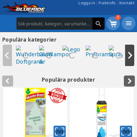
Logga in
Fraktinfo
Kontakt
0
menu
search
Populära kategorier
Populära produkter