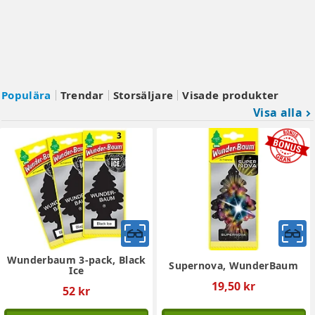
Populära
Trendar
Storsäljare
Visade produkter
Visa alla
keyboard_arrow_right
Wunderbaum 3-pack, Black
Supernova, WunderBaum
Ice
19,50 kr
52 kr