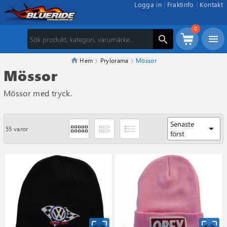
Logga in
Fraktinfo
Kontakt
0
menu
search
Hem
Prylorama
Mössor
Mössor
Mössor med tryck.
Senaste
arrow_drop_down
55 varor
först