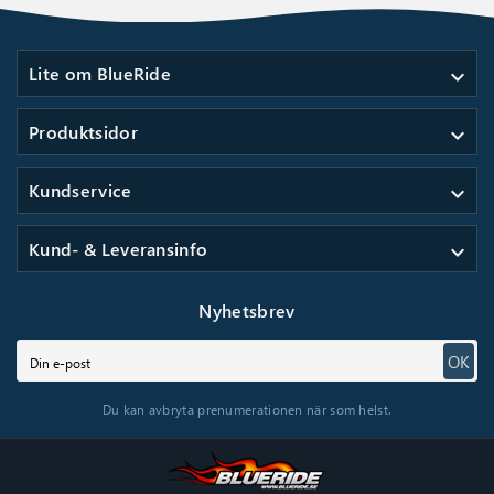
Lite om BlueRide
expand_more
Produktsidor
expand_more
Kundservice
expand_more
Kund- & Leveransinfo
expand_more
Nyhetsbrev
OK
Du kan avbryta prenumerationen när som helst.