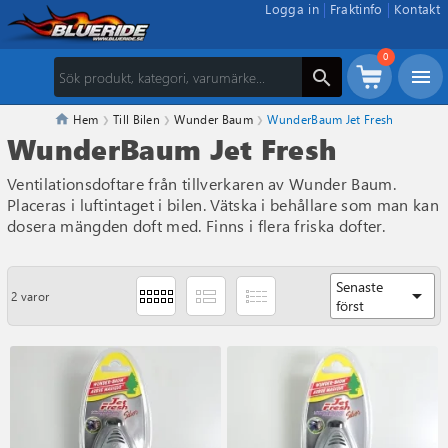
Logga in
Fraktinfo
Kontakt
0
menu
search
Hem
Till Bilen
Wunder Baum
WunderBaum Jet Fresh
WunderBaum Jet Fresh
Ventilationsdoftare från tillverkaren av Wunder Baum.
Placeras i luftintaget i bilen. Vätska i behållare som man kan
dosera mängden doft med. Finns i flera friska dofter.
Senaste
arrow_drop_down
2 varor
först