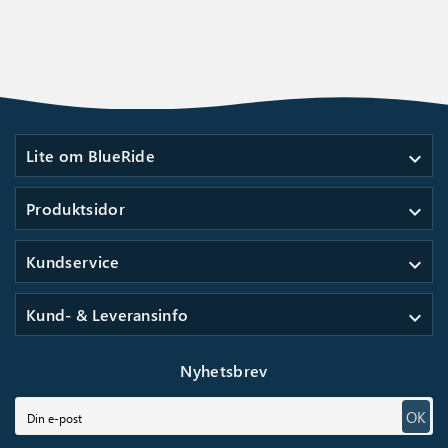
Lite om BlueRide
expand_more
Produktsidor
expand_more
Kundservice
expand_more
Kund- & Leveransinfo
expand_more
Nyhetsbrev
OK