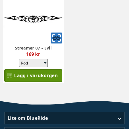
Streamer 07 - Evil
169 kr
Lägg i varukorgen
Lite om BlueRide
expand_more