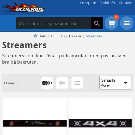
Logga in
Fraktinfo
Kontakt
0
menu
search
Hem
Till Bilen
Dekaler
Streamers
Streamers
Streamers som kan fästas på framrutan, men passar även
bra på bakrutan.
Senaste
arrow_drop_down
13 varor
först