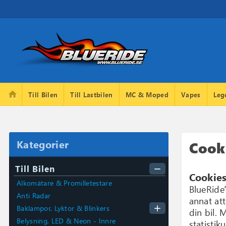
home
Till Bilen
Till Lastbilen
MC & Moped
Vapes
Leg
Kategorier
Cooki
Till Bilen
remove
Cookies
Alkomätare & Promilletestare
BlueRide
Anti Radar
annat att
add
Baklampor, Lyktor & Blinkers
din bil.
Belysning, LED & Neon - Innre
statisti