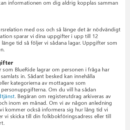
r kan informationen om dig aldrig kopplas samman
färsrelation med oss och så länge det är nödvändigt
ion sparar vi dina uppgifter i upp till 12
 länge tid så följer vi sådana lagar. Uppgifter som
en.
ifter
r som BlueRide lagrar om personen i fråga har
a samlats in. Sådant besked kan innehålla
 eller kategorierna av mottagare som
 personuppgifterna. Om du vill ha sådan
tjänst
. Begäran om registerutdrag arkiveras av
l och inom en månad. Om vi av någon anledning
vi kommer också informera sig hur lång tid vi
i skicka till din folkbokföringsadress eller till
t.