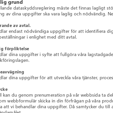
slig grund
llande dataskyddsreglering måste det finnas lagligt stöd
ng av dina uppgifter ska vara laglig och nödvändig. Ne
rande av avtal.
dlar endast nödvändiga uppgifter för att identifiera di
beställningar i enlighet med ditt avtal.
ig förpliktelse
lar dina uppgifter i syfte att fullgöra våra lagstadgade
okföringslagen.
sseavvägning
lar dina uppgifter för att utveckla våra tjänster, process
ycke
fall kan du genom prenumeration på vår webbsida ta de
nom webbformulär skicka in din förfrågan på våra produk
att vi behandlar dina uppgifter. Då samtycker du till a
ändamålet.