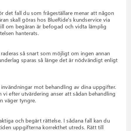
För det fall du som frågeställare menar att någon
gäran skall göras hos BlueRide’s kundservice via
 till om begäran är befogad och vidta lämplig
telsen hanterats.
r raderas så snart som möjligt om ingen annan
aunderlag sparas så länge det är nödvändigt enligt
a invändningar mot behandling av dina uppgifter.
 vi efter utvärdering anser att sådan behandling
en väger tyngre.
aktiga och begärt rättelse. I sådana fall kan du
en uppgifterna korrekthet utreds. Rätt till