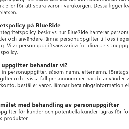
istik eller för att spara varor i varukorgen. Dessa ligger 
platsen.
tetspolicy på BlueRide
Integritetspolicy beskrivs hur BlueRide hanterar person
der och användare lämna personuppgifter till oss i ege
tag. Vi är personuppgiftsansvariga för dina personuppg
tspolicy.
a uppgifter behandlar vi?
r in personuppgifter, såsom namn, efternamn, företag
ifter och i vissa fall personnummer när du använder vår
onto, beställer varor, lämnar betalningsinformation ell
amålet med behandling av personuppgifter
pgifter för kunder och potentiella kunder lagras för fö
’s produkter.