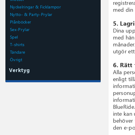
registre
Nyckelringar & Ficklampor
med din i
Nytto- & Party-Prylar
Plånböcker
5. Lagr
Sex-Prylar
Dina uppg
med hänsy
Spel
månader. 
T-shirts
utgör ett
Tändare
Övrigt
6. Rätt
Verktyg
Alla per
enligt ti
informat
personup
informati
BlueRide
inte kan
behöver f
den e-po