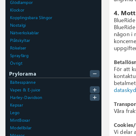
Glödlampor
Klockor
4. Mott
Kopplingsbara Slingor
BlueRide
Nostalgi
BlueRide
Nätverkskablar
någon i 
Plåtskyltar
koncernen
uppgifte
Rökelser
Sprayfärg
Betallös
Övrigt
För att 
Prylorama
remove
kontaktu
Bältesspänne
betalmet
dataskyd
add
Vapes & E-juice
add
Harley-Davidson
Transpor
Kepsar
Våra frak
Lego
MintBoxar
Cookies
Modellbilar
Vi delar 
Mössor