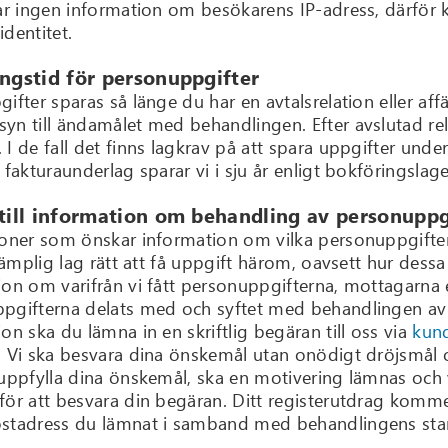
rar ingen information om besökarens IP-adress, därfö
dentitet.
ingstid för personuppgifter
ifter sparas så länge du har en avtalsrelation eller af
n till ändamålet med behandlingen. Efter avslutad relat
I de fall det finns lagkrav på att spara uppgifter under
 fakturaunderlag sparar vi i sju år enligt bokföringslag
 till information om behandling av personuppg
soner som önskar information om vilka personuppgifte
llämplig lag rätt att få uppgift härom, oavsett hur dess
ion om varifrån vi fått personuppgifterna, mottagarna
pgifterna delats med och syftet med behandlingen av
on ska du lämna in en skriftlig begäran till oss via
kund
. Vi ska besvara dina önskemål utan onödigt dröjsmå
 uppfylla dina önskemål, ska en motivering lämnas och 
ör att besvara din begäran. Ditt registerutdrag kommer v
stadress du lämnat i samband med behandlingens star