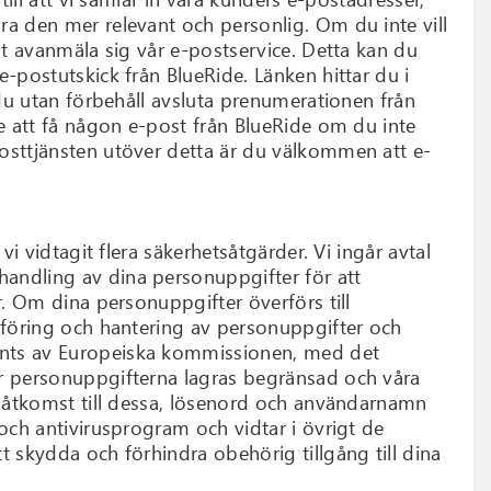
ra den mer relevant och personlig. Om du inte vill
lt avanmäla sig vår e-postservice. Detta kan du
-postutskick från BlueRide. Länken hittar du i
 du utan förbehåll avsluta prenumerationen från
te att få någon e-post från BlueRide om du inte
osttjänsten utöver detta är du välkommen att e-
vi vidtagit flera säkerhetsåtgärder. Vi ingår avtal
andling av dina personuppgifter för att
r. Om dina personuppgifter överförs till
erföring och hantering av personuppgifter och
änts av Europeiska kommissionen, med det
är personuppgifterna lagras begränsad och våra
få åtkomst till dessa, lösenord och användarnamn
 och antivirusprogram och vidtar i övrigt de
t skydda och förhindra obehörig tillgång till dina