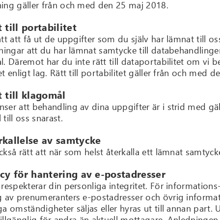
ing gäller från och med den 25 maj 2018.
 till portabilitet
ätt att få ut de uppgifter som du själv har lämnat till
tningar att du har lämnat samtycke till databehandling
. Däremot har du inte rätt till dataportabilitet om vi 
t enligt lag. Rätt till portabilitet gäller från och med 
t till klagomål
er att behandling av dina uppgifter är i strid med gäll
till oss snarast.
rkallelse av samtycke
ckså rätt att när som helst återkalla ett lämnat samty
icy för hantering av e-postadresser
respekterar din personliga integritet. För informations
g av prenumeranters e-postadresser och övrig inform
a omständigheter säljas eller hyras ut till annan part. 
 tillgänglig för andra än aktuell mottagare. Anledningen 