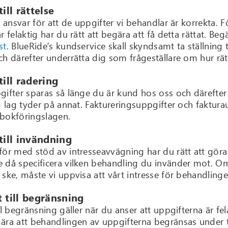
till rättelse
t ansvar för att de uppgifter vi behandlar är korrekta. 
r felaktig har du rätt att begära att få detta rättat. Be
st
. BlueRide’s kundservice skall skyndsamt ta ställning
ch därefter underrätta dig som frågeställare om hur rät
till radering
gifter sparas så länge du är kund hos oss och därefte
ig lag tyder på annat. Faktureringsuppgifter och faktur
. bokföringslagen.
 till invändning
för med stöd av intresseavvägning har du rätt att gör
 då specificera vilken behandling du invänder mot. Om
 ske, måste vi uppvisa att vårt intresse för behandling
t till begränsning
ll begränsning gäller när du anser att uppgifterna är fel
ära att behandlingen av uppgifterna begränsas under tid