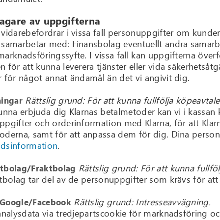
agare av uppgifterna
 vidarebefordrar i vissa fall personuppgifter om kunder
 samarbetar med: Finansbolag eventuellt andra samarbet
marknadsföringssyfte. I vissa fall kan uppgifterna öve
 för att kunna leverera tjänster eller vida säkerhetsåt
r för något annat ändamål än det vi angivit dig.
Rättslig grund: För att kunna fullfölja köpeavtale
ningar
kunna erbjuda dig Klarnas betalmetoder kan vi i kassan
ppgifter och orderinformation med Klarna, för att Kl
oderna, samt för att anpassa dem för dig. Dina perso
dsinformation
.
Rättslig grund: För att kunna fullfö
tbolag/Fraktbolag
tbolag tar del av de personuppgifter som krävs för att k
Rättslig grund: Intresseavvägning.
/Google/Facebook
analysdata via tredjepartscookie för marknadsföring och