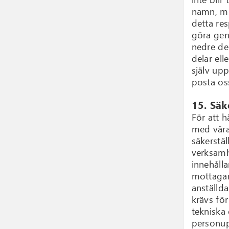
namn, m.
detta res
göra geno
nedre del
delar el
själv up
posta os
15. Säk
För att h
med våra
säkerstäl
verksamh
innehåll
mottagan
anställd
krävs för
tekniska
personup