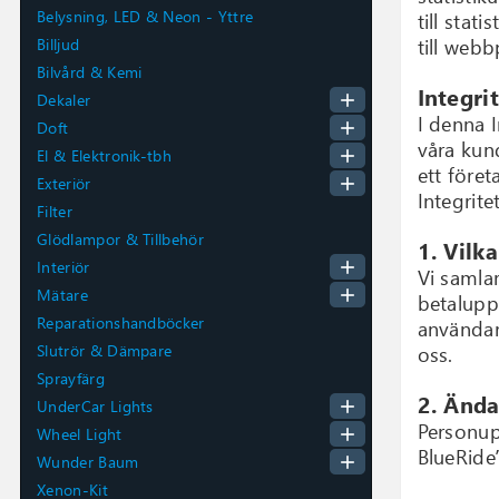
Belysning, LED & Neon - Yttre
till stat
Billjud
till webb
Bilvård & Kemi
Integri
add
Dekaler
I denna 
add
Doft
våra kun
add
El & Elektronik-tbh
ett före
add
Exteriör
Integrite
Filter
Glödlampor & Tillbehör
1. Vilk
add
Interiör
Vi samla
add
Mätare
betaluppg
Reparationshandböcker
användark
Slutrör & Dämpare
oss.
Sprayfärg
2. Änd
add
UnderCar Lights
Personup
add
Wheel Light
BlueRide
add
Wunder Baum
Xenon-Kit