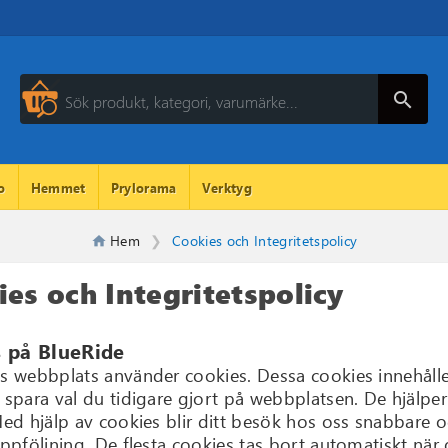
search
o
Hemmet
Prylorama
Verktyg
Hem
Cookies och Integritetspolicy
es och Integritetspolicy
 på BlueRide
’s webbplats använder cookies. Dessa cookies innehåll
 spara val du tidigare gjort på webbplatsen. De hjälper ä
 Med hjälp av cookies blir ditt besök hos oss snabbare 
kuppföljning. De flesta cookies tas bort automatiskt 