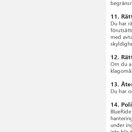
begränsn
11. Rätt
Du har r
förutsät
med avtal
skyldighe
12. Rät
Om du ans
klagomål 
13. Åte
Du har o
14. Pol
BlueRide 
hanterin
under ing
inte blir