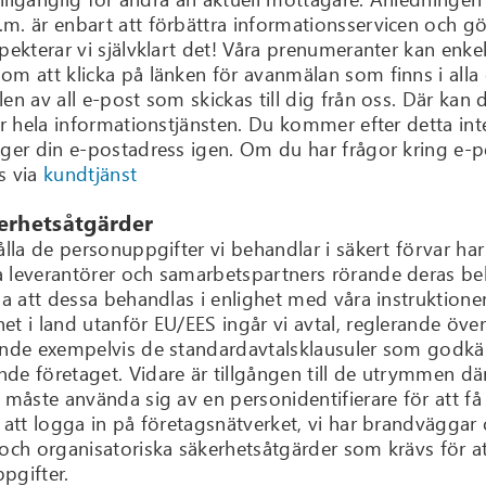
m. är enbart att förbättra informationsservicen och gö
pekterar vi självklart det! Våra prenumeranter kan enke
m att klicka på länken för avanmälan som finns i alla e
en av all e-post som skickas till dig från oss. Där kan
ler hela informationstjänsten. Du kommer efter detta in
pger din e-postadress igen. Om du har frågor kring e-p
s via
kundtjänst
erhetsåtgärder
ålla de personuppgifter vi behandlar i säkert förvar har 
 leverantörer och samarbetspartners rörande deras beh
la att dessa behandlas i enlighet med våra instruktione
et i land utanför EU/EES ingår vi avtal, reglerande öv
ande exempelvis de standardavtalsklausuler som godk
de företaget. Vidare är tillgången till de utrymmen d
a måste använda sig av en personidentifierare för att 
 att logga in på företagsnätverket, vi har brandväggar
 och organisatoriska säkerhetsåtgärder som krävs för at
pgifter.