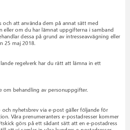
 oss och att använda dem på annat sätt med
en eller om du har lämnat uppgifterna i samband
behandlar dessa på grund av intresseavvägning eller
den 25 maj 2018.
ande regelverk har du rätt att lämna in ett
cke om behandling av personuppgifter.
- och nyhetsbrev via e-post gäller följande för
ation. Våra prenumeranters e-postadresser kommer
Utskick görs på ett sådant sätt att en e-postadress
till att vi samlar in våra kunders e-postadresser,