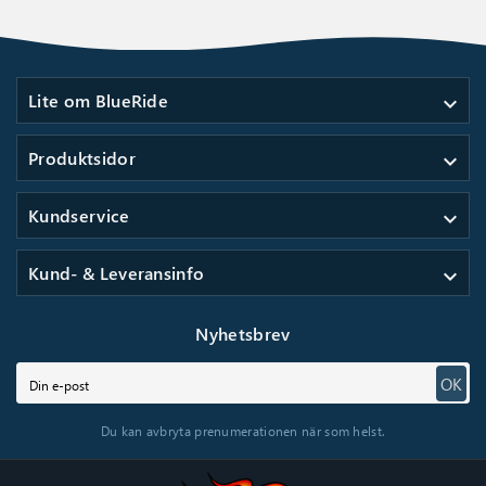
Lite om BlueRide
expand_more
Produktsidor
expand_more
Kundservice
expand_more
Kund- & Leveransinfo
expand_more
Nyhetsbrev
OK
Du kan avbryta prenumerationen när som helst.