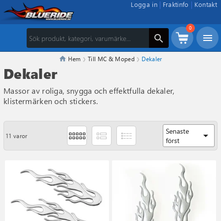
Logga in
Fraktinfo
Kontakt
0
menu
search
Hem
Till MC & Moped
Dekaler
Dekaler
Massor av roliga, snygga och effektfulla dekaler,
klistermärken och stickers.
Senaste
arrow_drop_down
11 varor
först