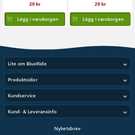
29 kr
29 kr
Lägg i varukorgen
Lägg i varukorgen
Lite om BlueRide
expand_more
Produktsidor
expand_more
Kundservice
expand_more
Kund- & Leveransinfo
expand_more
Nyhetsbrev