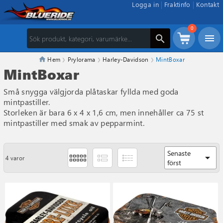
Logga in
Fraktinfo
Kontakt
0
menu
search
Hem
Prylorama
Harley-Davidson
MintBoxar
MintBoxar
Små snygga välgjorda plåtaskar fyllda med goda
mintpastiller.
Storleken är bara 6 x 4 x 1,6 cm, men innehåller ca 75 st
mintpastiller med smak av pepparmint.
Senaste
arrow_drop_down
4 varor
först