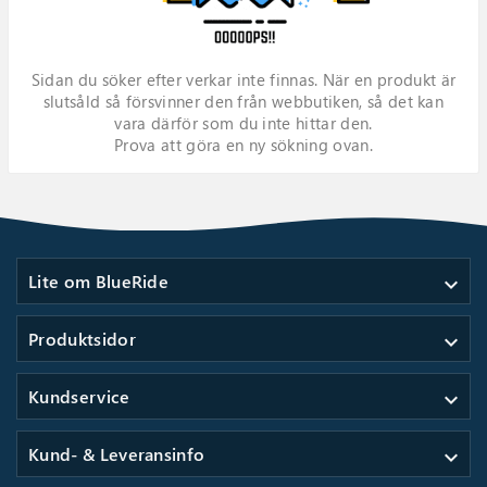
Sidan du söker efter verkar inte finnas. När en produkt är
slutsåld så försvinner den från webbutiken, så det kan
vara därför som du inte hittar den.
Prova att göra en ny sökning ovan.
Lite om BlueRide
expand_more
Produktsidor
expand_more
Kundservice
expand_more
Kund- & Leveransinfo
expand_more