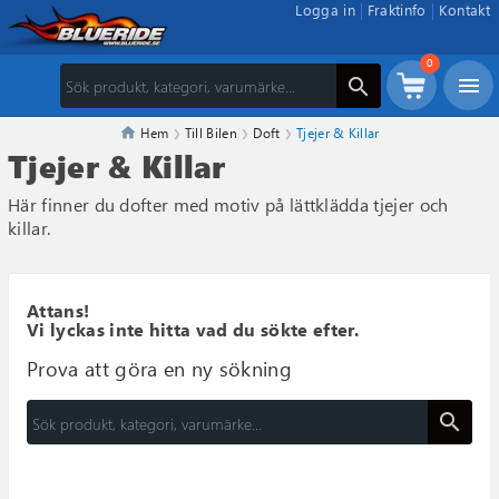
Logga in
Fraktinfo
Kontakt
0
menu
search
Hem
Till Bilen
Doft
Tjejer & Killar
Tjejer & Killar
Här finner du dofter med motiv på lättklädda tjejer och
killar.
Attans!
Vi lyckas inte hitta vad du sökte efter.
Prova att göra en ny sökning
search