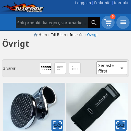
Logga in
Fraktinfo
Kontakt
0
menu
search
Hem
Till Bilen
Interiör
Övrigt
Övrigt
Senaste
arrow_drop_down
2 varor
först