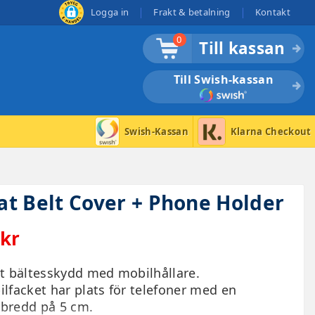
Logga in
Frakt & betalning
Kontakt
0
Till kassan
Till Swish-kassan
Swish-Kassan
Klarna Checkout
zoom_in
at Belt Cover + Phone Holder
 kr
t bältesskydd med mobilhållare.
lfacket har plats för telefoner med en
bredd på 5 cm.