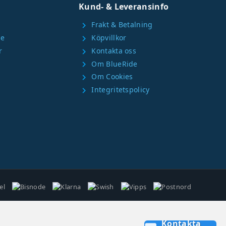
Kund- & Leveransinfo
Frakt & Betalning
chevron_right
se
Köpvillkor
chevron_right
r
Kontakta oss
chevron_right
Om BlueRide
chevron_right
Om Cookies
chevron_right
Integritetspolicy
chevron_right
Kontakta