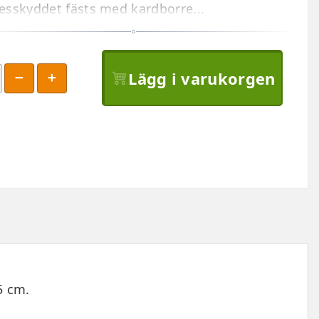
esskyddet fästs med kardborre...
Lägg i varukorgen
5 cm.