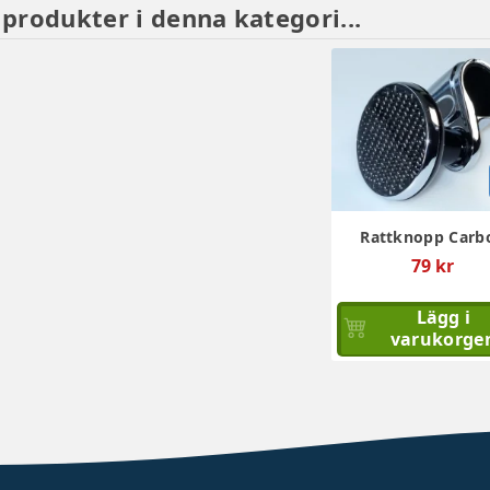
 produkter i denna kategori...
Rattknopp Carb
79 kr
Lägg i
varukorge