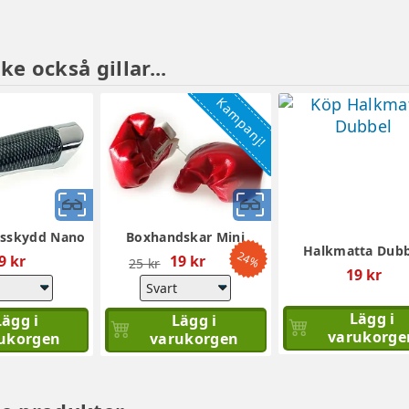
e också gillar...
Kampanj!
Snabbvy
Snabbvy
sskydd Nano
Boxhandskar Mini
Halkmatta Dubb
24%
Ordinarie
9 kr
19 kr
25 kr
19 kr
pris
Lägg i
Lägg i
Lägg i
varukorge
ukorgen
varukorgen