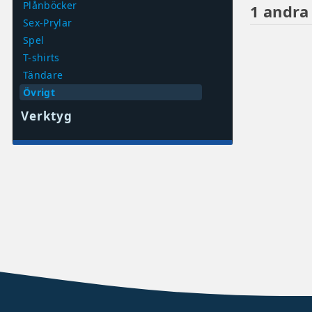
Plånböcker
1 andra
Sex-Prylar
Spel
T-shirts
Tändare
Övrigt
Verktyg