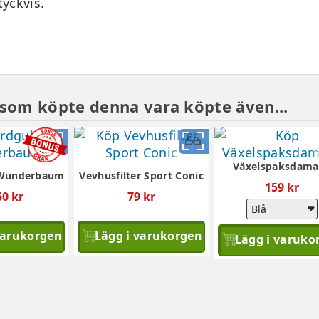
tyckvis.
som köpte denna vara köpte även...
Snabbvy
Snabbvy
Växelspaksdama
 Wunderbaum
Vevhusfilter Sport Conic
159 kr
50 kr
79 kr
varukorgen
Lägg i varukorgen
Lägg i varuko