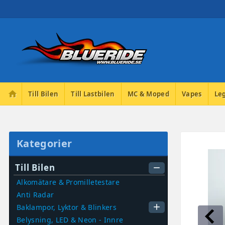
home
Till Bilen
Till Lastbilen
MC & Moped
Vapes
Le
Kategorier
Till Bilen
remove
Alkomätare & Promilletestare
Anti Radar
add
Baklampor, Lyktor & Blinkers
Belysning, LED & Neon - Innre