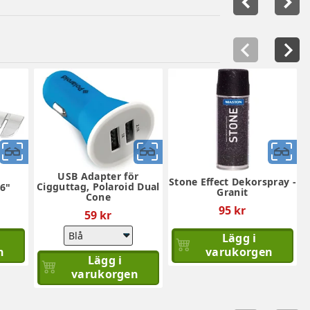
navigate_before
navigate_next
Snabbvy
Snabbvy
Sn
USB Adapter för
Stone Effect Dekorspray -
Cigguttag, Polaroid Dual
6"
Granit
Cone
95 kr
59 kr
Lägg i
n
varukorgen
Lägg i
varukorgen