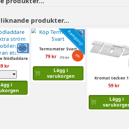
e produkter...
 liknande produkter...
Kampanj!
Snabbvy
Snabbvy
Termometer Svart
0%
Ordinarie
79 kr
79 kr
ine Nödladdare
pris
9 kr
Lägg i
varukorgen
Kromat tecken 1
Lägg i
59 kr
ukorgen
Lägg i
varukorge