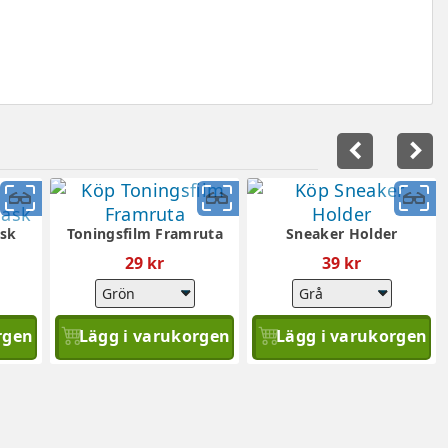
navigate_before
navigate_next
Snabbvy
Snabbvy
S
sk
Toningsfilm Framruta
Sneaker Holder
29 kr
39 kr
rgen
Lägg i varukorgen
Lägg i varukorgen