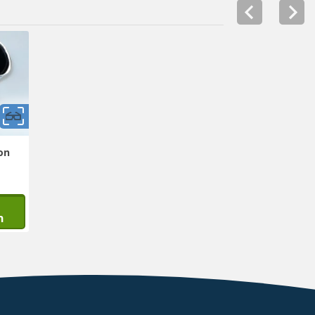
Snabbvy
on
n