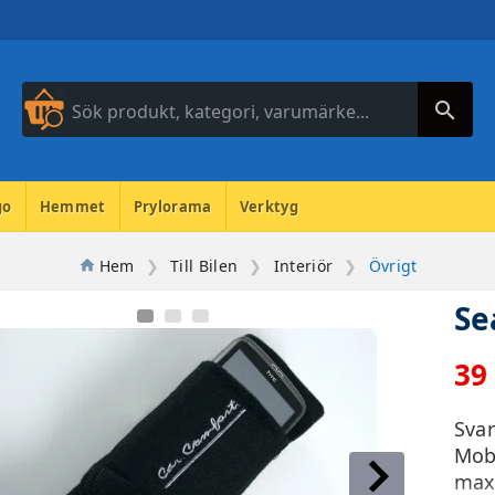
search
go
Hemmet
Prylorama
Verktyg
Hem
Till Bilen
Interiör
Övrigt
Se
39
Svar
Mobi
max