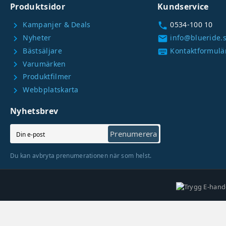
Produktsidor
Kundservice
Kampanjer & Deals
0534-100 10
chevron_right
call
Nyheter
info@blueride.
chevron_right
email
Bästsäljare
Kontaktformulä
chevron_right
keyboard
Varumärken
chevron_right
Produktfilmer
chevron_right
Webbplatskarta
chevron_right
Nyhetsbrev
Prenumerera
Du kan avbryta prenumerationen när som helst.