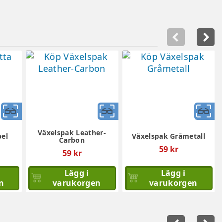
Snabbvy
Snabbvy
S
Växelspak Leather-
el
Växelspak Gråmetall
Carbon
59 kr
59 kr
Lägg i
Lägg i
n
varukorgen
varukorgen