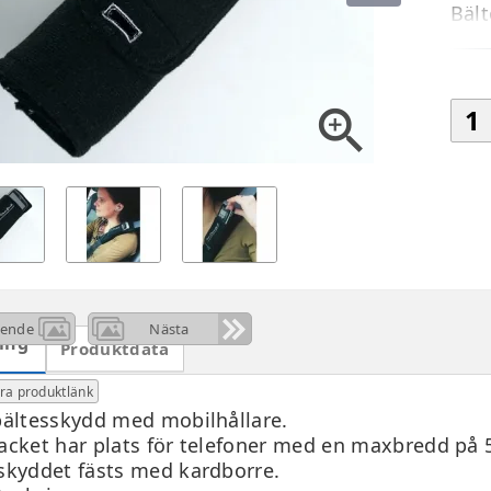
Bält
zoom_in
ående
Nästa
ing
Produktdata
ra produktlänk
bältesskydd med mobilhållare.
acket har plats för telefoner med en maxbredd på 
skyddet fästs med kardborre.