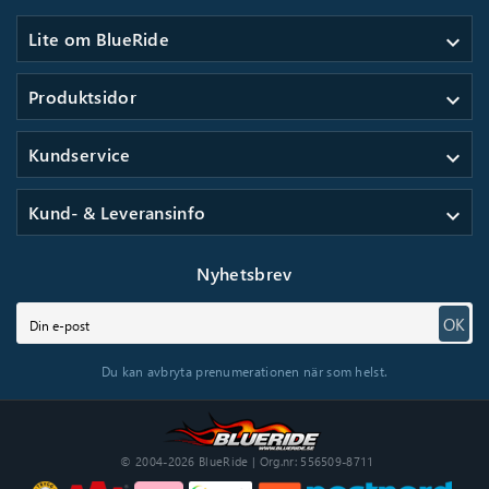
Lite om BlueRide
expand_more
Produktsidor
expand_more
Kundservice
expand_more
Kund- & Leveransinfo
expand_more
Nyhetsbrev
OK
Du kan avbryta prenumerationen när som helst.
© 2004-2026 BlueRide | Org.nr: 556509-8711