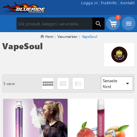
Logga in
Fraktinfo
Kontakt
0
menu
search
Hem
Varumärken
VapeSoul
VapeSoul
Senaste
arrow_drop_down
5 varor
först