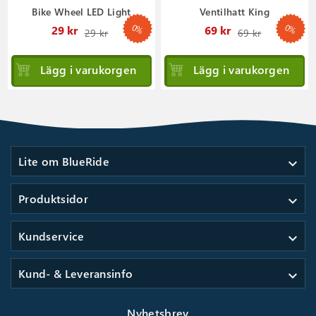
Bike Wheel LED Light
Ventilhatt King
0%
0%
Ordinarie
Ordinar
29 kr
69 kr
29 kr
69 kr
pris
pris
Lägg i varukorgen
Lägg i varukorgen
Lite om BlueRide
expand_more
Produktsidor
expand_more
Kundservice
expand_more
Kund- & Leveransinfo
expand_more
Nyhetsbrev