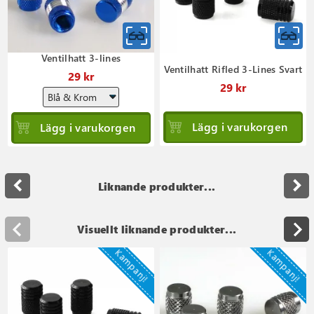
Ventilhatt 3-lines
Ventilhatt Rifled 3-Lines Svart
29 kr
29 kr
Lägg i varukorgen
Lägg i varukorgen
navigate_before
navigate_next
Liknande produkter...
Visuellt liknande produkter...
Kampanj!
Kampanj!