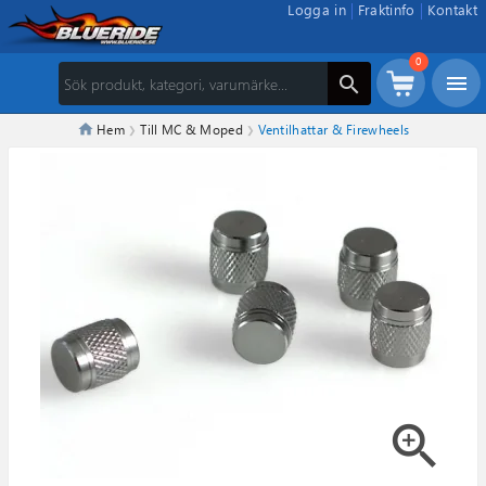
Logga in
Fraktinfo
Kontakt
0
menu
search
Hem
Till MC & Moped
Ventilhattar & Firewheels
zoom_in