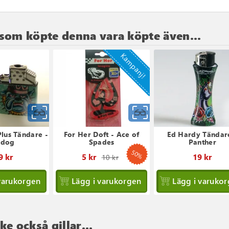
som köpte denna vara köpte även...
Kampanj!
Snabbvy
Snabbvy
lus Tändare -
For Her Doft - Ace of
Ed Hardy Tändar
ldog
Spades
Panther
50%
Ordinarie
9 kr
5 kr
19 kr
10 kr
pris
varukorgen
Lägg i varukorgen
Lägg i varuko
e också gillar...