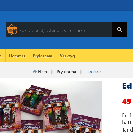
search
o
Hemmet
Prylorama
Verktyg
Hem
Prylorama
Tändare
Ed
49
En f
häft
Tänd