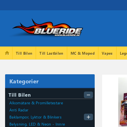
home
Till Bilen
Till Lastbilen
MC & Moped
Vapes
Leg
Kategorier
Till Bilen
remove
Alkomätare & Promilletestare
Anti Radar
add
Baklampor, Lyktor & Blinkers
Belysning, LED & Neon - Innre