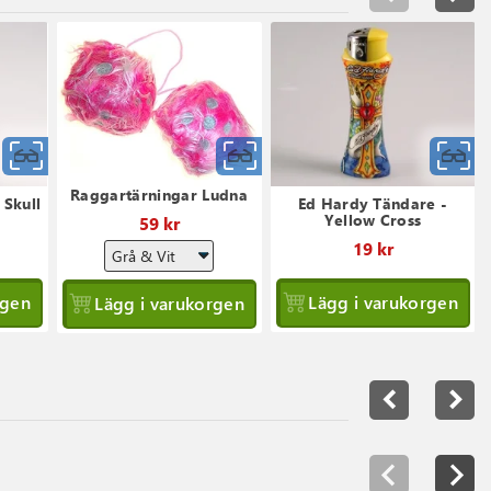
Snabbvy
Snabbvy
S
Raggartärningar Ludna
 Skull
Ed Hardy Tändare -
Yellow Cross
59 kr
19 kr
rgen
Lägg i varukorgen
Lägg i varukorgen
navigate_before
navigate_next