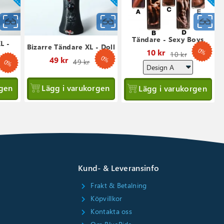
Snabbvy
Snabbvy
S
Tändare - Sexy Boys
L -
Bizarre Tändare XL - Doll
0%
Ordinar
10 kr
10 kr
0%
Ordinarie
49 kr
49 kr
0%
rdinarie
pris
pris
ris
rgen
Lägg i varukorgen
Lägg i varukorgen
Kund- & Leveransinfo
Frakt & Betalning
chevron_right
Köpvillkor
chevron_right
Kontakta oss
chevron_right