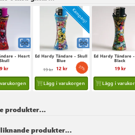
Kampanj!
Snabbvy
Snabbvy
ändare - Heart
Ed Hardy Tändare - Skull
Ed Hardy Tändare -
Skull
Blue
Black
37%
Ordinarie
9 kr
12 kr
19 kr
19 kr
pris
 varukorgen
Lägg i varukorgen
Lägg i varuko
e produkter...
 liknande produkter...