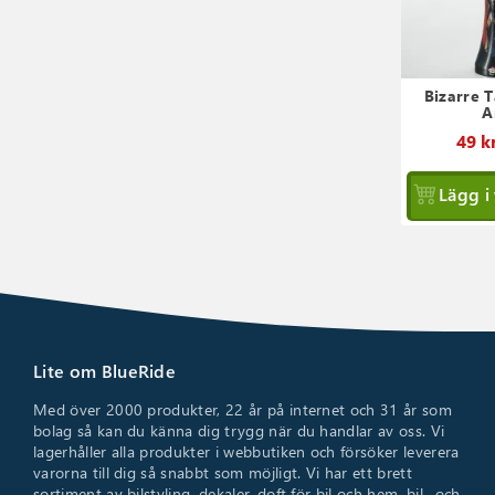
Bizarre 
A
49 k
Lägg i
Lite om BlueRide
Med över 2000 produkter, 22 år på internet och 31 år som
bolag så kan du känna dig trygg när du handlar av oss. Vi
lagerhåller alla produkter i webbutiken och försöker leverera
varorna till dig så snabbt som möjligt. Vi har ett brett
sortiment av bilstyling, dekaler, doft för bil och hem, bil- och