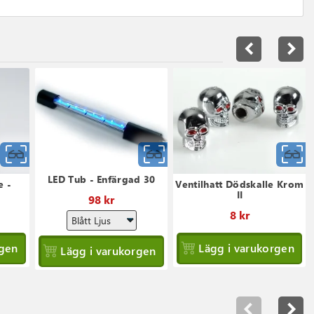
navigate_before
navigate_next
Snabbvy
Snabbvy
LED Tub - Enfärgad 30
e -
Ventilhatt Dödskalle Krom
II
98 kr
8 kr
rgen
Lägg i varukorgen
Lägg i varukorgen