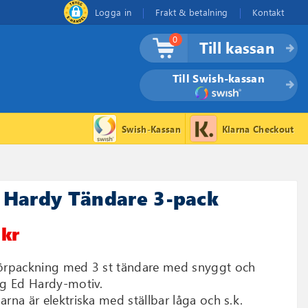
Logga in
Frakt & betalning
Kontakt
0
Till kassan
Till Swish-kassan
Swish-Kassan
Klarna Checkout
 Hardy Tändare 3-pack
 kr
örpackning med 3 st tändare med snyggt och
ig Ed Hardy-motiv.
arna är elektriska med ställbar låga och s.k.