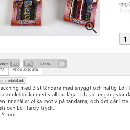
engå
3-pa
zoom_in
ående
Nästa
ng
Produktdata
ra produktlänk
packning med 3 st tändare med snyggt och häftig Ed H
a är elektriska med ställbar låga och s.k. engångstända
n innehåller olika motiv på tändarna, och det går inte 
ish och Ed Hardy-tryck.
8,5 mm