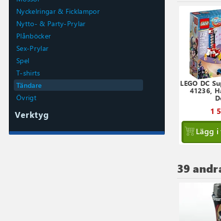
Nyckelringar & Ficklampor
Nytto- & Party-Prylar
Plånböcker
Sex-Prylar
Spel
T-shirts
LEGO DC Su
Tändare
41236, H
Övrigt
D
1 
Verktyg
Lägg i
39 andr