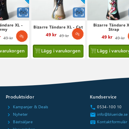
Snabbvy
Snabbvy
Tändare XL -
Bizarre Tändare X
Bizarre Tändare XL - Cat
rmy
Strap
0%
Ordinarie
49 kr
49 kr
0%
Ordinarie
O
r
49 kr
49 kr
49 kr
pris
pris
p
 varukorgen
Lägg i varukorgen
Lägg i varuko
Produktsidor
Kundservice
Kampanjer & Deals
0534-100 10
chevron_right
call
Nyheter
info@blueride.se
chevron_right
email
Bästsäljare
Kontaktformulär
chevron_right
keyboard