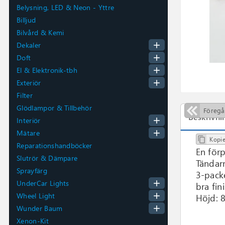
Belysning, LED & Neon - Yttre
Billjud
Bilvård & Kemi
add
Dekaler
add
Doft
add
El & Elektronik-tbh
add
Exteriör
Filter
Glödlampor & Tillbehör
Föreg
Beskrivni
add
Interiör
add
Mätare
Kopie

Reparationshandböcker
En för
Slutrör & Dämpare
Tändarn
Sprayfärg
3-packe
add
UnderCar Lights
bra fin
add
Wheel Light
Höjd: 
add
Wunder Baum
Xenon-Kit