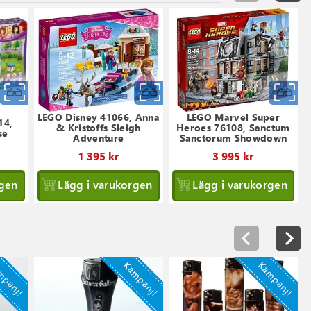
Snabbvy
Snabbvy
S
LEGO Disney 41066, Anna
LEGO Marvel Super
14,
& Kristoffs Sleigh
Heroes 76108, Sanctum
se
Adventure
Sanctorum Showdown
1 395 kr
3 995 kr
rgen
Lägg i varukorgen
Lägg i varukorgen
mpanj!
Kampanj!
Kampanj!