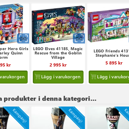
Snabbvy
Snabbvy
per Hero Girls
LEGO Elves 41185, Magic
LEGO Friends 413
arley Quinn
Rescue from the Goblin
Stephanie's Hou
orm
Village
5 895 kr
595 kr
2 995 kr
 varukorgen
Lägg i varukorgen
Lägg i varuko
a produkter i denna kategori...
Kampanj!
Kampanj!
Ka