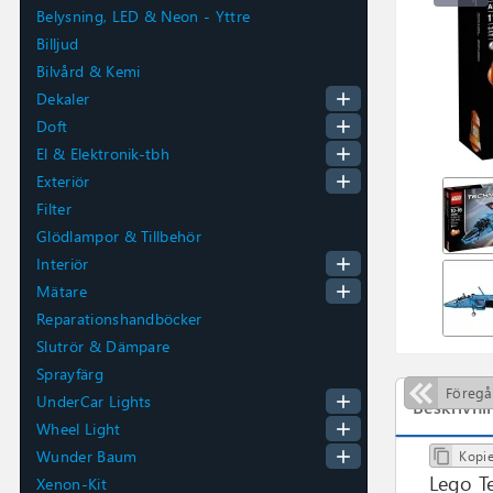
Belysning, LED & Neon - Yttre
Billjud
Bilvård & Kemi
add
Dekaler
add
Doft
add
El & Elektronik-tbh
add
Exteriör
Filter
Glödlampor & Tillbehör
add
Interiör
add
Mätare
Reparationshandböcker
Slutrör & Dämpare
Sprayfärg
Föreg
add
UnderCar Lights
Beskrivni
add
Wheel Light
add
Wunder Baum
Kopie

Lego Te
Xenon-Kit