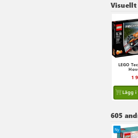
Visuellt
LEGO Tec
Hove
1 
Lägg i
605 and
Ny