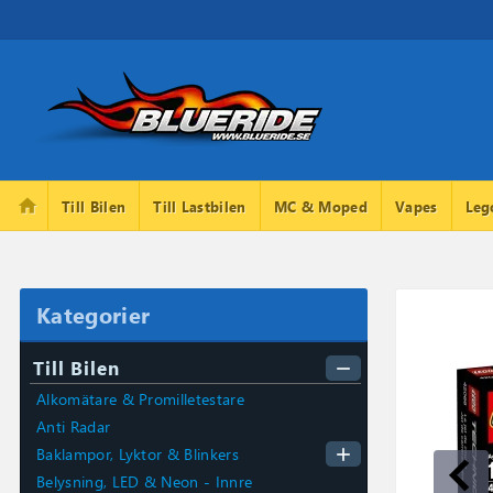
home
Till Bilen
Till Lastbilen
MC & Moped
Vapes
Leg
Kategorier
Till Bilen
remove
Alkomätare & Promilletestare
Anti Radar
add
Baklampor, Lyktor & Blinkers
Belysning, LED & Neon - Innre