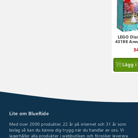
LEGO Dis
43198 Ann
34
Lägg i
Lite om BlueRide
Med över 2000 produkter, 22 år på internet och 31 år som
bolag så kan du känna dig trygg när du handlar av oss. Vi
lagerhåller alla produkter i webbutiken och försöker leverera