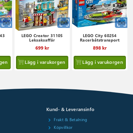
Snabbvy
Snabbvy
S
443
LEGO Creator 31105
LEGO City 60254
Leksaksaffär
Racerbåtstransport
699 kr
898 kr
rgen
Lägg i varukorgen
Lägg i varukorgen
Kund- & Leveransinfo
Frakt & Betalning
chevron_right
Köpvillkor
chevron_right