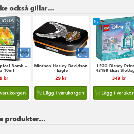
e också gillar...
Ny
Snabbvy
Snabbvy
opical Bomb -
Mintbox Harley Davidson
LEGO Disney Prin
ua 10ml
- Eagle
43199 Elsas Slotts
9 kr
29 kr
349 kr
 varukorgen
Lägg i varukorgen
Lägg i varuko
e produkter...