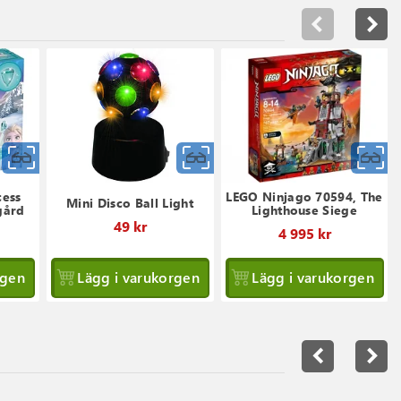
Snabbvy
Snabbvy
S
cess
LEGO Ninjago 70594, The
Mini Disco Ball Light
gård
Lighthouse Siege
49 kr
4 995 kr
rgen
Lägg i varukorgen
Lägg i varukorgen
navigate_before
navigate_next