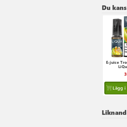
Du kansk
E-juice Tr
LiQ
3
Lägg i
Liknand