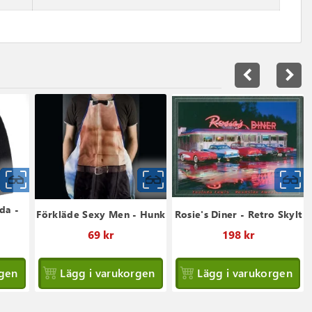
navigate_before
navigate_next
Snabbvy
Snabbvy
da -
Förkläde Sexy Men - Hunk
Rosie's Diner - Retro Skylt
69 kr
198 kr
rgen
Lägg i varukorgen
Lägg i varukorgen