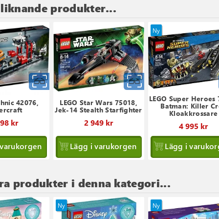
 liknande produkter...
Ny
Snabbvy
Snabbvy
LEGO Super Heroes 
hnic 42076,
LEGO Star Wars 75018,
Batman: Killer C
rcraft
Jek-14 Stealth Starfighter
Kloakkrossare
998 kr
2 949 kr
4 995 kr
 varukorgen
Lägg i varukorgen
Lägg i varuko
ra produkter i denna kategori...
Ny
Ny