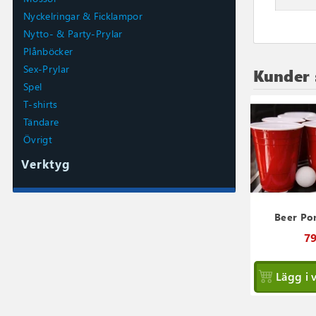
Nyckelringar & Ficklampor
Nytto- & Party-Prylar
Plånböcker
Sex-Prylar
Kunder 
Spel
T-shirts
Tändare
Övrigt
Verktyg
Beer Po
79
Lägg i 