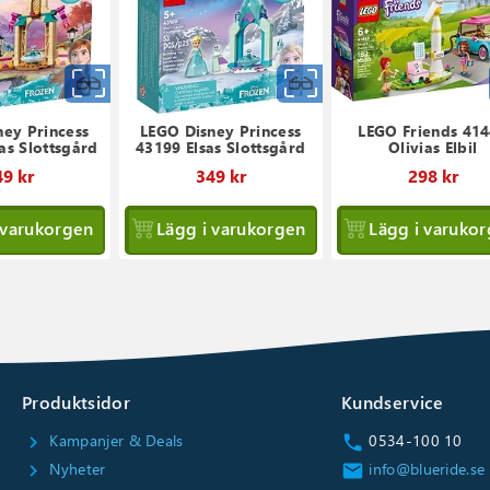
Snabbvy
Snabbvy
ney Princess
LEGO Disney Princess
LEGO Friends 41
as Slottsgård
43199 Elsas Slottsgård
Olivias Elbil
9 kr
349 kr
298 kr
 varukorgen
Lägg i varukorgen
Lägg i varuko
Produktsidor
Kundservice
Kampanjer & Deals
0534-100 10
chevron_right
call
Nyheter
info@blueride.se
chevron_right
email