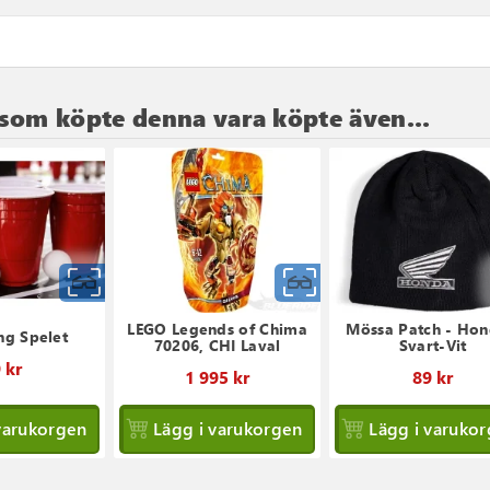
som köpte denna vara köpte även...
Snabbvy
Snabbvy
LEGO Legends of Chima
Mössa Patch - Hon
ng Spelet
70206, CHI Laval
Svart-Vit
 kr
1 995 kr
89 kr
varukorgen
Lägg i varukorgen
Lägg i varuko