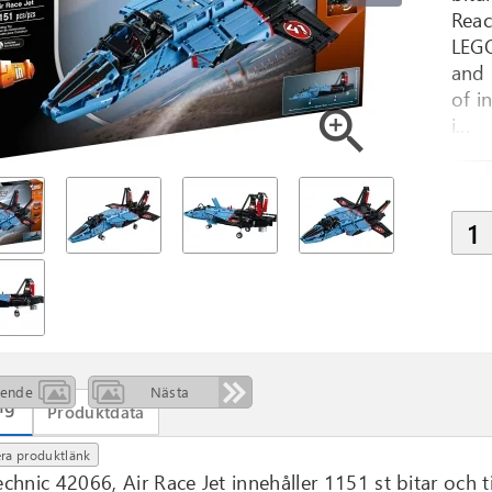
Reac
LEGO
and 
of i
zoom_in
i...
ående
Nästa
ng
Produktdata
ra produktlänk
chnic 42066, Air Race Jet innehåller 1151 st bitar och t