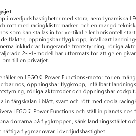
gsjet
p i överljudshastigheter med stora, aerodynamiska LEGO
och rött med racingklistermärken och en mängd tekniska
nos som kan ställas in för vertikal eller horisontell sta
de fläkten, öppningsbar flygkropp, infällbart landnings
onerna inkluderar fungerande frontstyrning, rörliga ak
taljerade 2-i-1-modell har utformats för att ge en gi
om till en privatjet.
ehåller en LEGO® Power Functions-motor för en mängd 
terbar nos, öppningsbar flygkropp, infällbart landnings
ntstyrning, rörliga akterroder och öppningsbar cockpit
la in färgskalan i blått, svart och rött med coola racing
ivera LEGO® Power Functions och ställ in planets nos fö
na dörrarna på flygkroppen, sänk landningsstället och
 häftiga flygmanövrar i överljudshastighet.