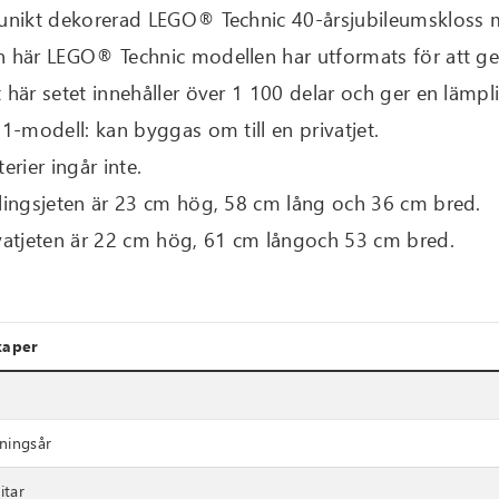
unikt dekorerad LEGO® Technic 40-årsjubileumskloss m
 här LEGO® Technic modellen har utformats för att g
 här setet innehåller över 1 100 delar och ger en lämpl
-1-modell: kan byggas om till en privatjet.
terier ingår inte.
lingsjeten är 23 cm hög, 58 cm lång och 36 cm bred.
vatjeten är 22 cm hög, 61 cm långoch 53 cm bred.
kaper
kningsår
itar