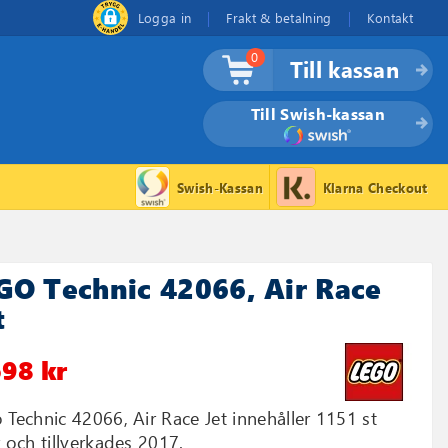
Logga in
Frakt & betalning
Kontakt
0
Till kassan
Till Swish-kassan
Swish-Kassan
Klarna Checkout
GO Technic 42066, Air Race
t
698 kr
 Technic 42066, Air Race Jet innehåller 1151 st
r och tillverkades 2017.