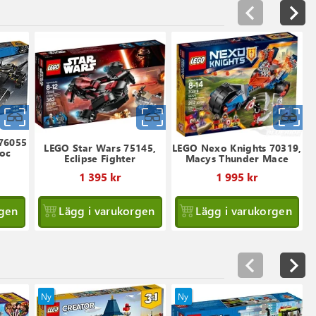
Snabbvy
Snabbvy
S
76055
LEGO Star Wars 75145,
LEGO Nexo Knights 70319,
roc
Eclipse Fighter
Macys Thunder Mace
1 395 kr
1 995 kr
rgen
Lägg i varukorgen
Lägg i varukorgen
Ny
Ny