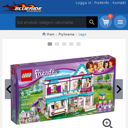
Logga in
Fraktinfo
Kontakt
0
menu
search
Hem
Prylorama
Lego
zoom_in