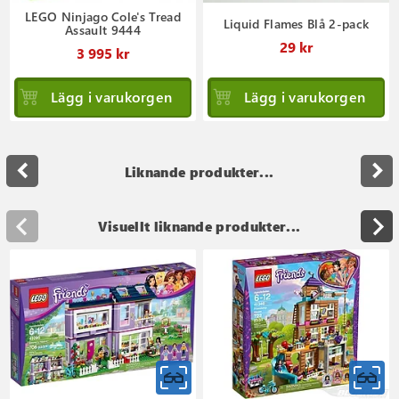
LEGO Ninjago Cole's Tread
Liquid Flames Blå 2-pack
Assault 9444
29 kr
3 995 kr
Lägg i varukorgen
Lägg i varukorgen
navigate_before
navigate_next
Liknande produkter...
Visuellt liknande produkter...