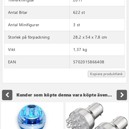
Antal Bitar
622 st
Antal Minifigurer
3 st
Storlek på förpackning
28,2 x 54 x 7,8 cm
Vikt
1,37 kg
EAN
5702015866408
Kopiera produktlänk
navigate_before
navigate_next
Kunder som köpte denna vara köpte även...