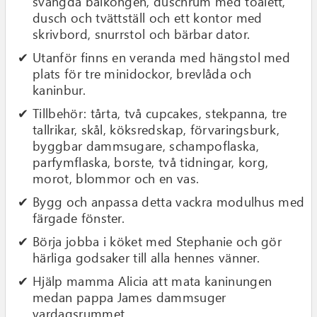
svängda balkongen, duschrum med toalett,
dusch och tvättställ och ett kontor med
skrivbord, snurrstol och bärbar dator.
Utanför finns en veranda med hängstol med
plats för tre minidockor, brevlåda och
kaninbur.
Tillbehör: tårta, två cupcakes, stekpanna, tre
tallrikar, skål, köksredskap, förvaringsburk,
byggbar dammsugare, schampoflaska,
parfymflaska, borste, två tidningar, korg,
morot, blommor och en vas.
Bygg och anpassa detta vackra modulhus med
färgade fönster.
Börja jobba i köket med Stephanie och gör
härliga godsaker till alla hennes vänner.
Hjälp mamma Alicia att mata kaninungen
medan pappa James dammsuger
vardagsrummet.