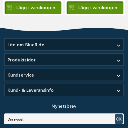
Lägg i varukorgen
Lägg i varukorgen
Lite om BlueRide
expand_more
Produktsidor
expand_more
Kundservice
expand_more
Kund- & Leveransinfo
expand_more
Nyhetsbrev
OK