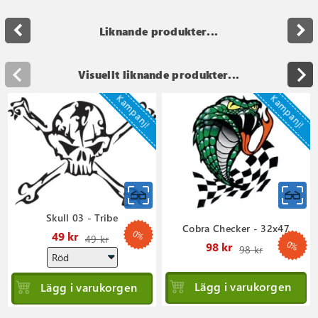
navigate_before
navigate_next
Liknande produkter...
Visuellt liknande produkter...
Kampanj!
Kampanj!
Skull 03 - Tribe
Cobra Checker - 32x47
0%
Ordinarie
49 kr
49 kr
0%
Ordinar
98 kr
98 kr
pris
pris
Lägg i varukorgen
Lägg i varukorgen