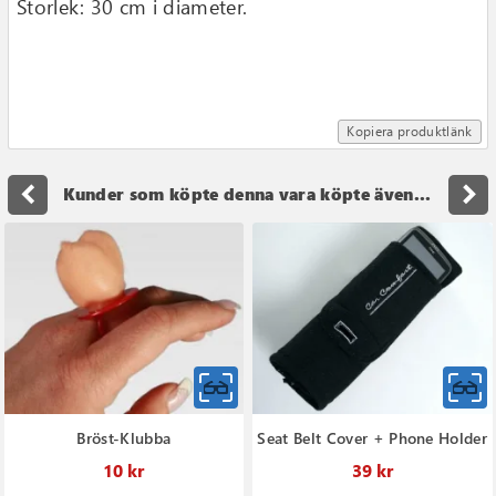
Storlek: 30 cm i diameter.
Kopiera produktlänk
navigate_before
navigate_next
Kunder som köpte denna vara köpte även...
Bröst-Klubba
Seat Belt Cover + Phone Holder
10 kr
39 kr