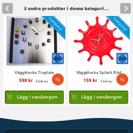
2 andra produkter i denna kategori...
Kampanj!
Kampanj!
Väggklocka Tinplate
Väggklocka Splash Röd
0%
0%
Ordinarie
Ordinar
598 kr
159 kr
598 kr
159 kr
pris
pris
Lägg i varukorgen
Lägg i varukorgen