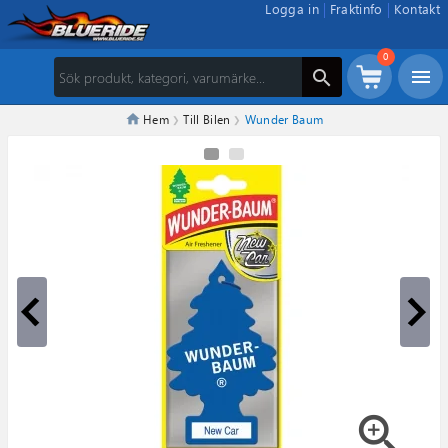
Logga in
Fraktinfo
Kontakt
0
menu
search
Hem
Till Bilen
Wunder Baum
zoom_in