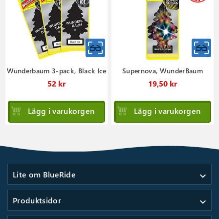
Wunderbaum 3-pack, Black Ice
Supernova, WunderBaum
52 kr
19,50 kr
Lägg i varukorgen
Lägg i varukorgen
Lite om BlueRide
expand_more
Produktsidor
expand_more