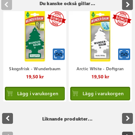
Du kanske också gillar...
Skogsfrisk - Wunderbaum
Arctic White - Doftgran
19,50 kr
19,50 kr
Lägg i varukorgen
Lägg i varukorgen
navigate_before
navigate_next
Liknande produkter...