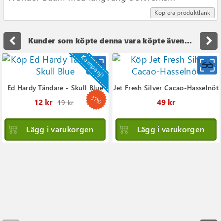
Kopiera produktlänk
navigate_before
navigate_next
Kunder som köpte denna vara köpte även...
Kampanj!
Ed Hardy Tändare - Skull Blue
Jet Fresh Silver Cacao-Hasselnöt
37%
Ordinarie
12 kr
49 kr
19 kr
pris
Lägg i varukorgen
Lägg i varukorgen