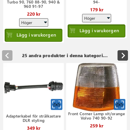
Turbo 90, 760 88-90, 940 &
94-
960 91-97
179 kr
220 kr
Lägg i varukorgen
Lägg i varukorgen
25 andra produkter i denna kategori...
Front Corner Lamp vit/orange
Adapterkabel för strålkastare
Volvo 740 90-92
DLR styling
259 kr
349 kr