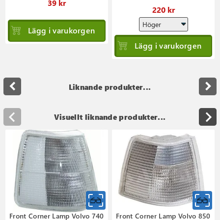
39 kr
220 kr
Lägg i varukorgen
Lägg i varukorgen
navigate_before
navigate_next
Liknande produkter...
Visuellt liknande produkter...
Front Corner Lamp Volvo 740
Front Corner Lamp Volvo 850