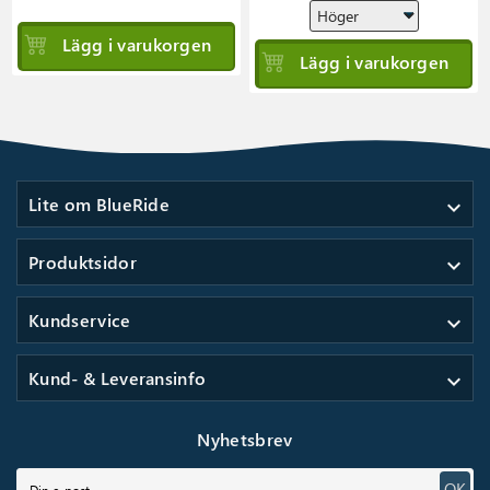
Lägg i varukorgen
Lägg i varukorgen
Lite om BlueRide
expand_more
Produktsidor
expand_more
Kundservice
expand_more
Kund- & Leveransinfo
expand_more
Nyhetsbrev
OK