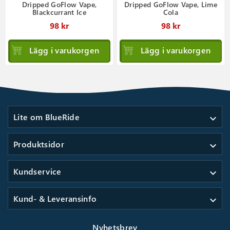
Dripped GoFlow Vape,
Dripped GoFlow Vape, Lime
Blackcurrant Ice
Cola
98 kr
98 kr
Lägg i varukorgen
Lägg i varukorgen
Lite om BlueRide
expand_more
Produktsidor
expand_more
Kundservice
expand_more
Kund- & Leveransinfo
expand_more
Nyhetsbrev