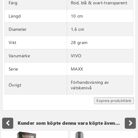
Färg
Röd, blå & svart-transparent
Längd
10 cm
Diameter
1,6 cm
Vikt
28 gram
Varumärke
VIVO
Serie
MAXX
Förhandsvisning av
Övrigt
vätskenivå
Kopiera produktlänk
navigate_before
navigate_next
Kunder som köpte denna vara köpte även...