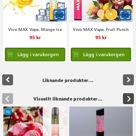
Vivo MAX Vape, Mango Ice
Vivo MAX Vape, Fruit Punch
95 kr
95 kr
Lägg i varukorgen
Lägg i varukorgen
navigate_before
navigate_next
Liknande produkter...
Visuellt liknande produkter...
Ny