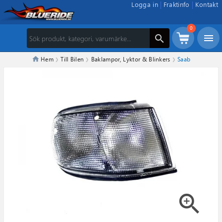
Logga in
Fraktinfo
Kontakt
0
menu
search
Hem
Till Bilen
Baklampor, Lyktor & Blinkers
Saab
zoom_in