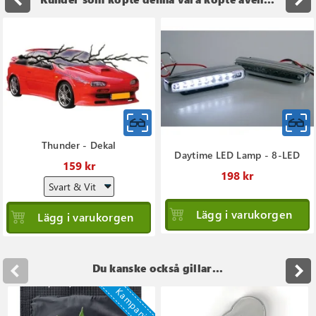
navigate_before
navigate_next
Thunder - Dekal
Daytime LED Lamp - 8-LED
159 kr
198 kr
Lägg i varukorgen
Lägg i varukorgen
Du kanske också gillar...
Kampanj!