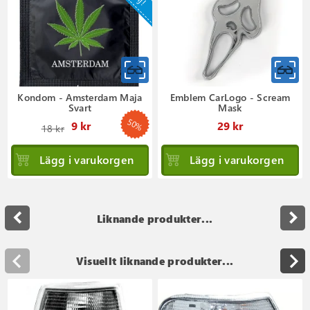
Kondom - Amsterdam Maja
Emblem CarLogo - Scream
Svart
Mask
50%
Ordinarie
9 kr
29 kr
18 kr
pris
Lägg i varukorgen
Lägg i varukorgen
navigate_before
navigate_next
Liknande produkter...
Visuellt liknande produkter...