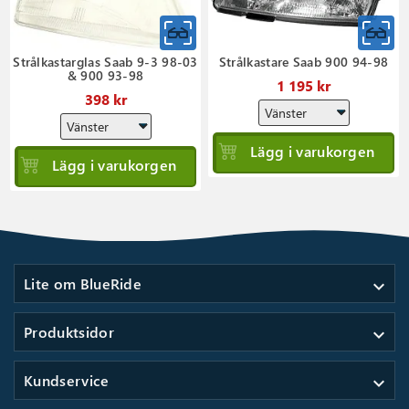
Strålkastarglas Saab 9-3 98-03
Strålkastare Saab 900 94-98
& 900 93-98
1 195 kr
398 kr
Lägg i varukorgen
Lägg i varukorgen
Lite om BlueRide
expand_more
Produktsidor
expand_more
Kundservice
expand_more