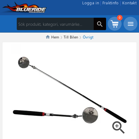
Logga in
Fraktinfo
Kontakt
0
menu
search
Hem
Till Bilen
Övrigt
zoom_in