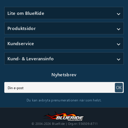
Lite om BlueRide
expand_more
Produktsidor
expand_more
Kundservice
expand_more
Kund- & Leveransinfo
expand_more
Nyhetsbrev
OK
Du kan avbryta prenumerationen när som helst.
© 2004-2026 BlueRide | Org.nr: 556509-8711