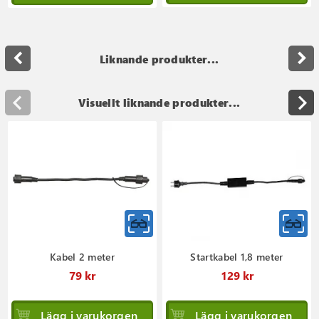
navigate_before
navigate_next
Liknande produkter...
Visuellt liknande produkter...
Kabel 2 meter
Startkabel 1,8 meter
79 kr
129 kr
Lägg i varukorgen
Lägg i varukorgen