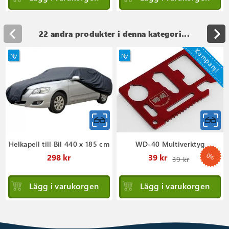
22 andra produkter i denna kategori...
Kampanj!
Ny
Ny
Helkapell till Bil 440 x 185 cm
WD-40 Multiverktyg
0%
Ordinar
298 kr
39 kr
39 kr
pris
Lägg i varukorgen
Lägg i varukorgen