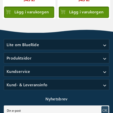
Lägg i varukorgen
Lägg i varukorgen
Lite om BlueRide
expand_more
Produktsidor
expand_more
Kundservice
expand_more
Kund- & Leveransinfo
expand_more
Nyhetsbrev
OK