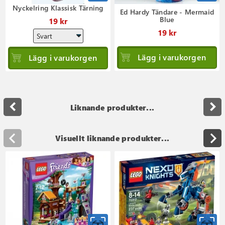
Nyckelring Klassisk Tärning
Ed Hardy Tändare - Mermaid
Blue
19 kr
19 kr
Lägg i varukorgen
Lägg i varukorgen
navigate_before
navigate_next
Liknande produkter...
Visuellt liknande produkter...