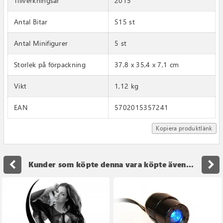
Tillverkningsår
2015
Antal Bitar
515 st
Antal Minifigurer
5 st
Storlek på förpackning
37,8 x 35,4 x 7,1 cm
Vikt
1,12 kg
EAN
5702015357241
Kopiera produktlänk
navigate_before
navigate_next
Kunder som köpte denna vara köpte även...