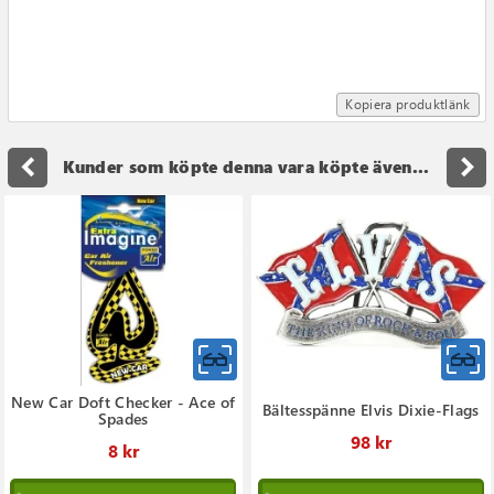
Kopiera produktlänk
navigate_before
navigate_next
Kunder som köpte denna vara köpte även...
New Car Doft Checker - Ace of
Bältesspänne Elvis Dixie-Flags
Spades
98 kr
8 kr