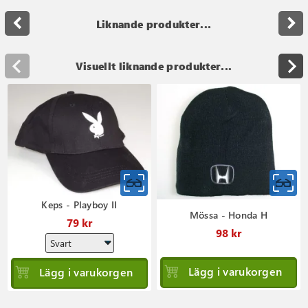
navigate_before
navigate_next
Liknande produkter...
Visuellt liknande produkter...
Keps - Playboy II
Mössa - Honda H
79 kr
98 kr
Lägg i varukorgen
Lägg i varukorgen