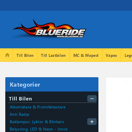
home
Till Bilen
Till Lastbilen
MC & Moped
Vapes
Leg
Kategorier
Till Bilen
remove
Alkomätare & Promilletestare
Anti Radar
add
Baklampor, Lyktor & Blinkers
Belysning, LED & Neon - Innre