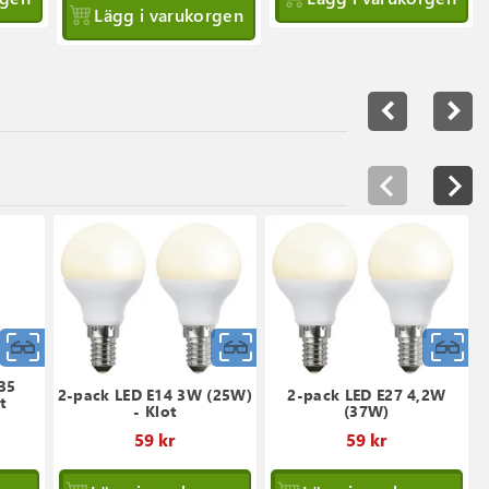
Lägg i varukorgen
navigate_before
navigate_next
Snabbvy
Snabbvy
S
35
2-pack LED E14 3W (25W)
2-pack LED E27 4,2W
t
- Klot
(37W)
59 kr
59 kr