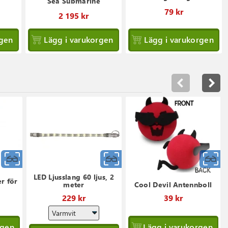
Sea Submarine
79 kr
2 195 kr
rgen
Lägg i varukorgen
Lägg i varukorgen
Snabbvy
Snabbvy
S
LED Ljusslang 60 ljus, 2
r för
meter
Cool Devil Antennboll
229 kr
39 kr
rgen
Lägg i varukorgen