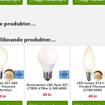
e produkter...
 liknande produkter...
Snabbvy
Snabbvy
pa E27 A60
LED-lampa E14 C
Illumination LED Opal E27
d Filament
Frosted Filamen
2700K 470lm 6.5W(40W)
0k/42w)
(2700/30W)
89 kr
9 kr
49 kr