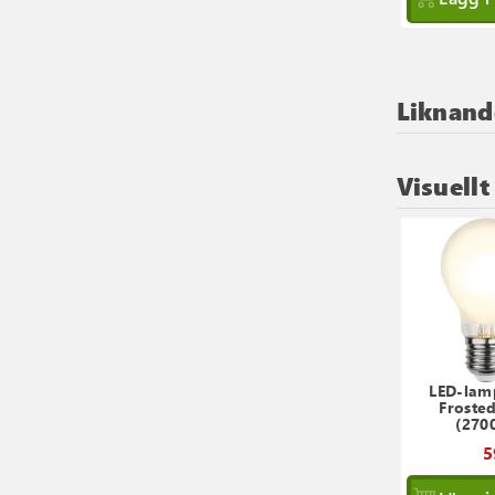
Liknand
Visuellt
LED-lam
Froste
(270
5