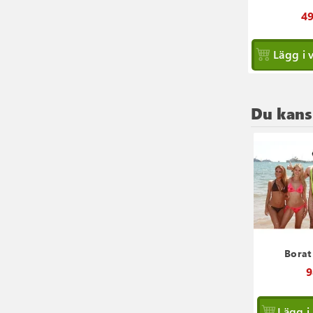
49
Lägg i 
Du kansk
Borat
9
Lägg i