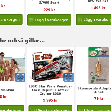
EVO Walker
S/V90 Svart
 kr
1 495 kr
229 kr
varukorgen
Lägg i varuko
Lägg i varukorgen
e också gillar...
Snabbvy
Snabbvy
LEGO Star Wars Venator-
Skumspruta Adapte
 Mankini
Class Republic Attack
BOSCH
Cruiser 8039
8 kr
79 kr
9 995 kr
 varukorgen
Lägg i varukorgen
Lägg i varuko