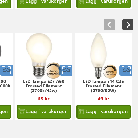
rgen
Lägg i varukorgen
Lägg i varukorgen
Snabbvy
Snabbvy
S
200
LED-lampa E27 A60
LED-lampa E14 C35
2000K
Frosted Filament
Frosted Filament
(2700k/42w)
(2700/30W)
59 kr
49 kr
rgen
Lägg i varukorgen
Lägg i varukorgen