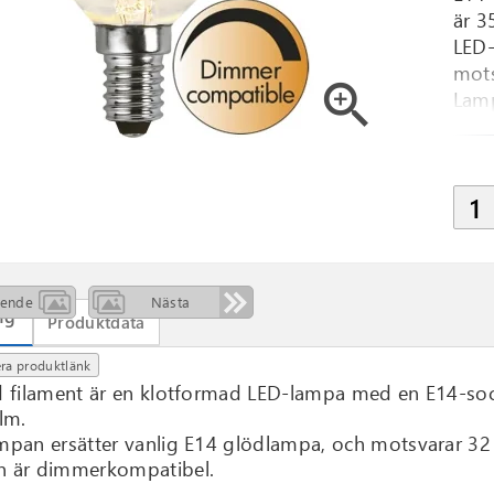
är 3
LED-
mots
zoom_in
Lamp
ående
Nästa
ng
Produktdata
ra produktlänk
d filament är en klotformad LED-lampa med en E14-sock
lm.
mpan ersätter vanlig E14 glödlampa, och motsvarar 32 
 är dimmerkompatibel.