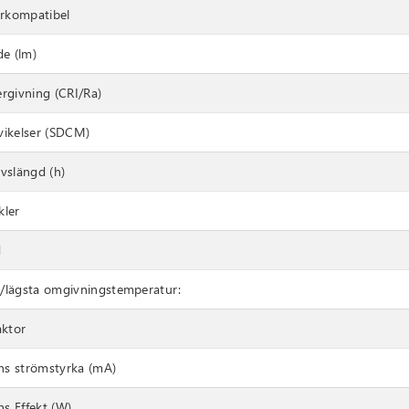
rkompatibel
de (lm)
ergivning (CRI/Ra)
vikelser (SDCM)
vslängd (h)
kler
d
/lägsta omgivningstemperatur:
aktor
s strömstyrka (mA)
s Effekt (W)