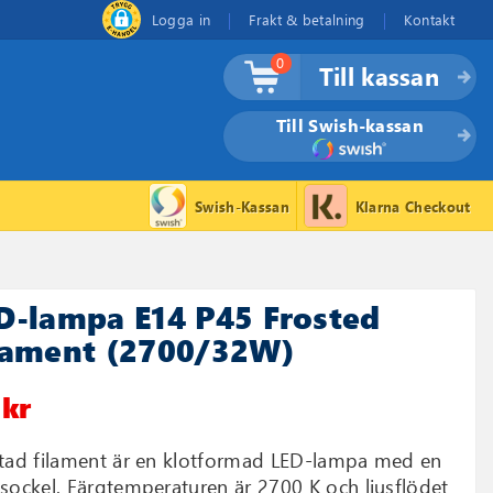
Logga in
Frakt & betalning
Kontakt
0
Till kassan
Till Swish-kassan
Swish-Kassan
Klarna Checkout
D-lampa E14 P45 Frosted
lament (2700/32W)
 kr
tad filament är en klotformad LED-lampa med en
sockel. Färgtemperaturen är 2700 K och ljusflödet