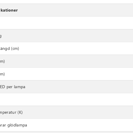
ikationer
g
längd (cm)
cm)
cm)
LED per lampa
mperatur (K)
rar glödlampa