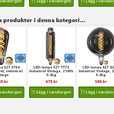
 varukorgen
Lägg i varukorgen
Lägg i varuko
a produkter i denna kategori...
Snabbvy
Snabbvy
a E27 ST64
LED-lampa E27 TT75
LED-lampa E27 G
nt, Industrial
Industrial Vintage, 2100k
Industrial Vintage, 
ntage
X-Big
X-Big
9 kr
479 kr
598 kr
 varukorgen
Lägg i varukorgen
Lägg i varuko