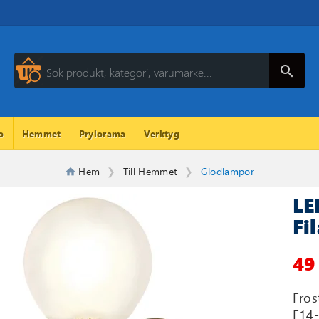
search
o
Hemmet
Prylorama
Verktyg
Hem
Till Hemmet
Glödlampor
LE
Fi
49
Fros
E14-