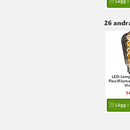
Lägg i
26 andr
LED-lamp
Flexifilame
Vi
14
Lägg i