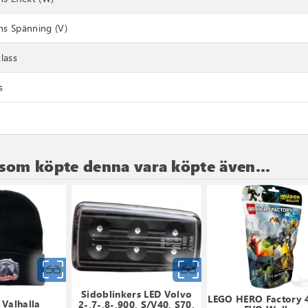
s Spänning (V)
lass
s
som köpte denna vara köpte även...
Snabbvy
Snabbvy
Sidoblinkers LED Volvo
LEGO HERO Factory 
 Valhalla
2-,7-,8-,900, S/V40, S70,