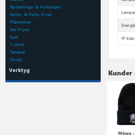
Nyckelringar & Ficklampor
Lampan
Nytto- & Party-Prylar
Plånböcker
Energik
Sex-Prylar
Spel
IP-klas
T-shirts
Tändare
Övrigt
Verktyg
Kunder 
Mössa -