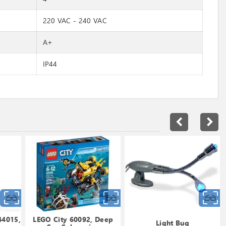
220 VAC - 240 VAC
A+
IP44
navigate_before
navigate_next
Snabbvy
Snabbvy
44015,
LEGO City 60092, Deep
Light Bug