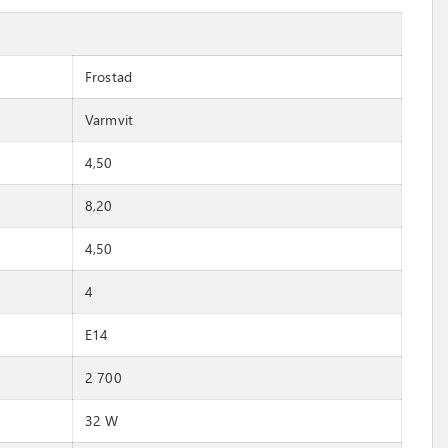
Frostad
Varmvit
4,50
8,20
4,50
4
E14
2 700
32 W