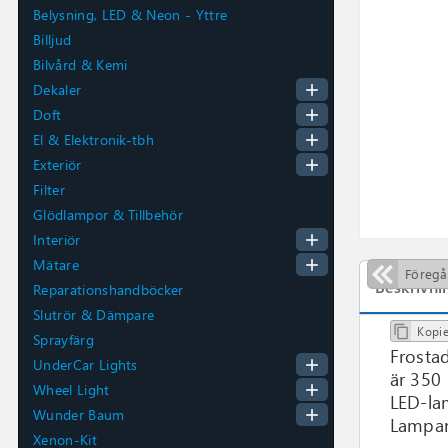
Belysning, LED & Neon - Yttre
Billjud
Bilvård & Kemi
add
Dekaler
add
Doft
add
El & Elektronik-tbh
add
Exteriör
Filter
Glödlampor & Tillbehör
add
Interiör
add
Mätare
Föreg
Beskrivni
Reparationshandböcker
Slutrör & Dämpare
Kopie

Sprayfärg
Frosta
add
UnderCar Lights
är 350 
add
Wheel Light
LED-la
add
Wunder Baum
Lampan
Xenon-Kit