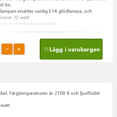
50 lm.
lampan ersätter vanlig E14 glödlampa, och
varar 32 watt.
an är dimmerkompatibel...
Lägg i varukorgen
el. Färgtemperaturen är 2700 K och ljusflödet
watt.