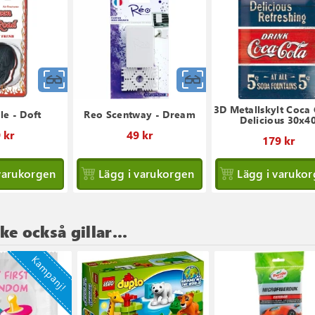
Snabbvy
Snabbvy
3D Metallskylt Coca 
le - Doft
Reo Scentway - Dream
Delicious 30x4
 kr
49 kr
179 kr
varukorgen
Lägg i varukorgen
Lägg i varuko
e också gillar...
Kampanj!