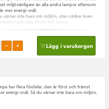
et miljövänligare än alla andra lampor eftersom
är mer energi-snål.
u värnar inte bara om miljön, utan sänker även
kningen tack vare denna led-lampa...
Lägg i varukorgen
 har flera fördelar, den är först och främst
r energi-snål. Så du värnar inte bara om miljön,
.