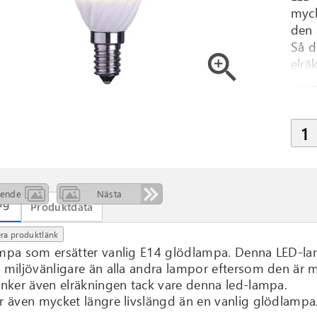
myck
den 
Så d
zoom_in
elrä
ående
Nästa
ng
Produktdata
ra produktlänk
mpa som ersätter vanlig E14 glödlampa. Denna LED-lampa
miljövänligare än alla andra lampor eftersom den är me
änker även elräkningen tack vare denna led-lampa.
r även mycket längre livslängd än en vanlig glödlampa