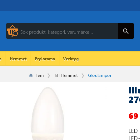
search
o
Hemmet
Prylorama
Verktyg
Hem
Till Hemmet
Glödlampor
Il
27
69
LED-
LED-