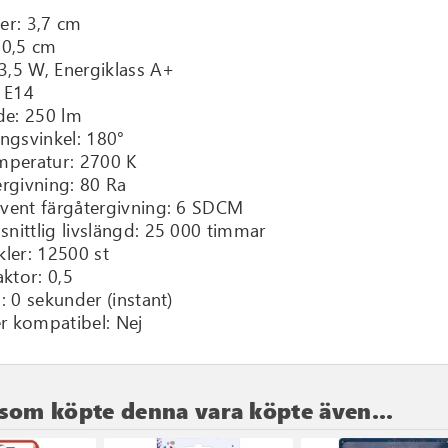
er: 3,7 cm
10,5 cm
 3,5 W, Energiklass A+
: E14
de: 250 lm
ngsvinkel: 180°
mperatur: 2700 K
ergivning: 80 Ra
vent färgåtergivning: 6 SDCM
nittlig livslängd: 25 000 timmar
kler: 12500 st
aktor: 0,5
: 0 sekunder (instant)
 kompatibel: Nej
som köpte denna vara köpte även...