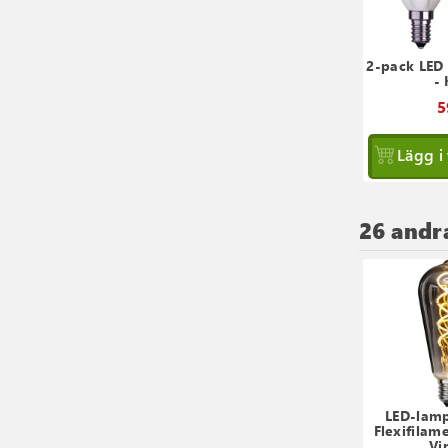
2-pack LED
-
5
Lägg i
26 andr
LED-lamp
Flexifilame
Vi