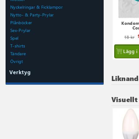
Nyckelringar & Ficklampor
Nytto- & Party-Prylar
Plånböcker
Kondom 
Co
Sex-Prylar
18 kr
Spel
T-shirts
Lägg i
Tändare
Övrigt
Verktyg
Liknand
Visuellt