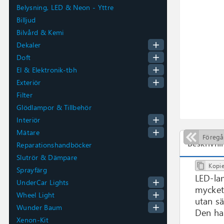
Belysning, LED & Neon - Yttre
Billjud
Bilvård & Kemi
add
Dekaler
add
Doft
add
El & Elektronik-tbh
add
Exteriör
Filter
Glödlampor & Tillbehör
add
Interiör
add
Mätare
Föreg
Beskrivni
Reparationshandböcker
Slutrör & Dämpare
Kopie

Sprayfärg
LED-la
add
UnderCar Lights
mycket 
add
Wheel Light
utan s
add
Wunder Baum
Den ha
Xenon-Kit