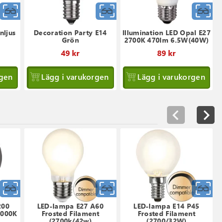
Snabbvy
Snabbvy
S
nljus
Decoration Party E14
Illumination LED Opal E27
Grön
2700K 470lm 6.5W(40W)
49 kr
89 kr
rgen
Lägg i varukorgen
Lägg i varukorgen
Snabbvy
Snabbvy
S
200
LED-lampa E27 A60
LED-lampa E14 P45
2000K
Frosted Filament
Frosted Filament
(2700k/42w)
(2700/32W)