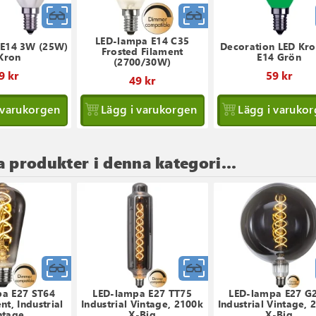
Snabbvy
Snabbvy
LED-lampa E14 C35
 E14 3W (25W)
Decoration LED Kro
Frosted Filament
 Kron
E14 Grön
(2700/30W)
9 kr
59 kr
49 kr
 varukorgen
Lägg i varukorgen
Lägg i varuko
a produkter i denna kategori...
Snabbvy
Snabbvy
a E27 ST64
LED-lampa E27 TT75
LED-lampa E27 G
nt, Industrial
Industrial Vintage, 2100k
Industrial Vintage, 
ntage
X-Big
X-Big