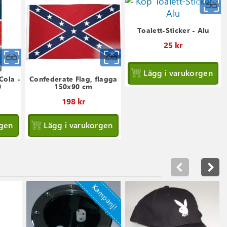
Toalett-Sticker - Alu
25 kr
Snabbvy
Snabbvy
Lägg i varukorgen
Cola -
Confederate Flag, flagga
0
150x90 cm
198 kr
rgen
Lägg i varukorgen
Kampanj!