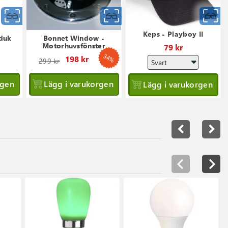
Snabbvy
Snabbvy
S
Keps - Playboy II
rduk
Bonnet Window -
Motorhuvsfönster
79 kr
34%
Ordinarie
198 kr
299 kr
pris
rgen
Lägg i varukorgen
Lägg i varukorgen
navigate_before
navigate_next