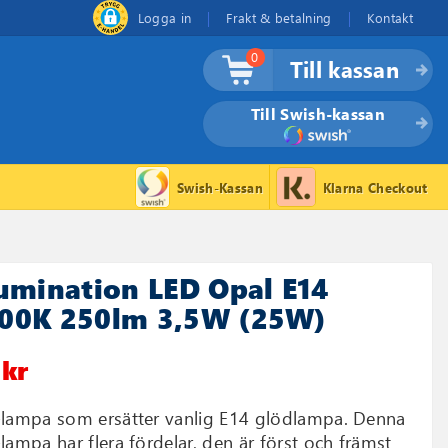
Logga in
Frakt & betalning
Kontakt
0
Till kassan
Till Swish-kassan
Swish-Kassan
Klarna Checkout
lumination LED Opal E14
00K 250lm 3,5W (25W)
 kr
lampa som ersätter vanlig E14 glödlampa. Denna
lampa har flera fördelar, den är först och främst