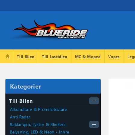
home
Till Bilen
Till Lastbilen
MC & Moped
Vapes
Leg
Kategorier
Till Bilen
remove
Alkomätare & Promilletestare
Anti Radar
add
Baklampor, Lyktor & Blinkers
Belysning, LED & Neon - Innre