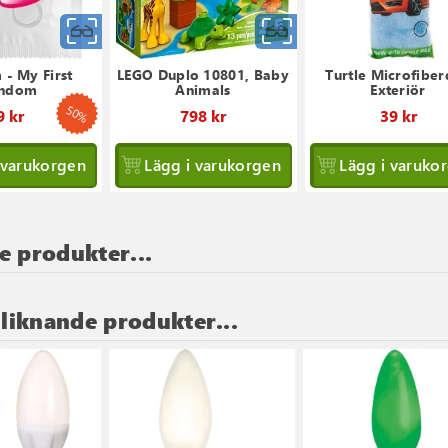
Snabbvy
Snabbvy
- My First
LEGO Duplo 10801, Baby
Turtle Microfibe
ndom
Animals
Exteriör
50%
Ordinarie
9 kr
798 kr
39 kr
pris
 varukorgen
Lägg i varukorgen
Lägg i varuko
e produkter...
 liknande produkter...