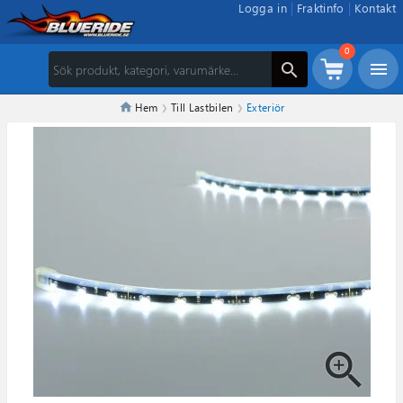
Logga in
Fraktinfo
Kontakt
0
menu
search
Hem
Till Lastbilen
Exteriör
zoom_in