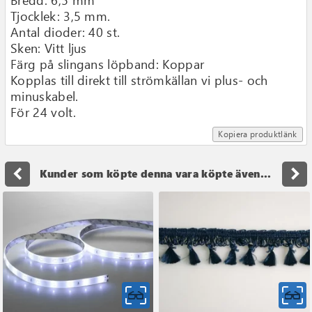
Bredd: 6,5 mm
Tjocklek: 3,5 mm.
Antal dioder: 40 st.
Sken: Vitt ljus
Färg på slingans löpband: Koppar
Kopplas till direkt till strömkällan vi plus- och
minuskabel.
För 24 volt.
Kopiera produktlänk
navigate_before
navigate_next
Kunder som köpte denna vara köpte även...