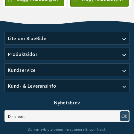
Lite om BlueRide
expand_more
Produktsidor
expand_more
Kundservice
expand_more
Kund- & Leveransinfo
expand_more
Nyhetsbrev
OK
Du kan avbryta prenumerationen när som helst.