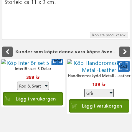
Storlek: ca 11 x 9 cm.
Kopiera produktlänk
navigate_before
navigate_next
Kunder som köpte denna vara köpte även...
Interiör-set 5 Delar
Handbromsskydd Metall-Leather
389 kr
139 kr
Lägg i varukorgen
Lägg i varukorgen