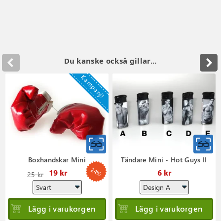
Du kanske också gillar...
Kampanj!
Boxhandskar Mini
Tändare Mini - Hot Guys II
24%
Ordinarie
19 kr
6 kr
25 kr
pris
Lägg i varukorgen
Lägg i varukorgen