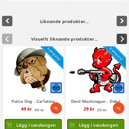
navigate_before
navigate_next
Liknande produkter...
Visuellt liknande produkter...
Kampanj!
Kampanj!
Police Dog - CarTattoo
Devil Machinegun - Dekal
0%
0%
Ordinarie
Ordinar
49 kr
29 kr
49 kr
29 kr
pris
pris
Lägg i varukorgen
Lägg i varukorgen