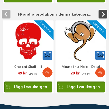
99 andra produkter i denna kategori...
Kampanj!
Kampanj!
Cracked Skull - II
Mouse in a Hole - Dekal
0%
0%
Ordinarie
Ordinar
49 kr
29 kr
49 kr
29 kr
pris
pris
Lägg i varukorgen
Lägg i varukorgen