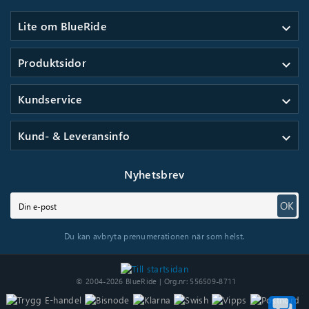
Lite om BlueRide
expand_more
Produktsidor
expand_more
Kundservice
expand_more
Kund- & Leveransinfo
expand_more
Nyhetsbrev
OK
Du kan avbryta prenumerationen när som helst.
© 2004-2026 BlueRide | Org.nr: 556509-8711